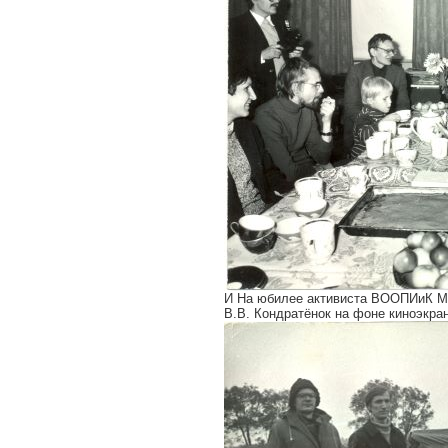
И На юбилее активиста ВООПИиК М.
В.В. Кондратёнок на фоне киноэкран