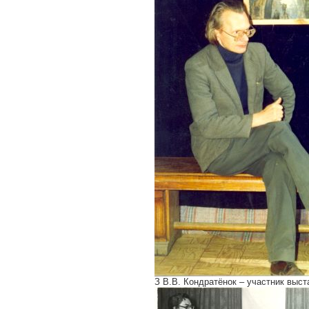
З В.В. Кондратёнок – участник выс