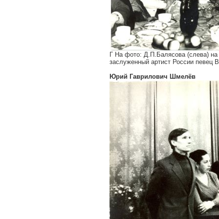
Г На фото: Д.П.Балясова (слева) н
заслуженный артист России певец В
Юрий Гаврилович Шмелёв