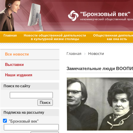
"Бронзовый век"
некоммерческий общественный про
Главная
Новости общественной деятельности
Общественная деятель
в культурной жизни столицы
как она есть
Главная
Новости
Все новости
Выставки
Замечательные люди ВООПИ
Наши издания
Поиск по сайту
Подписка на рассылку
"Бронзовый век"