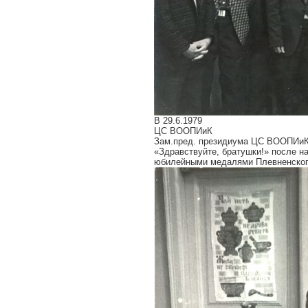
В 29.6.1979
ЦС ВООПИиК
Зам.пред. президиума ЦС ВООПИиК 
«Здравствуйте, братушки!» после 
юбилейными медалями Плевненского 